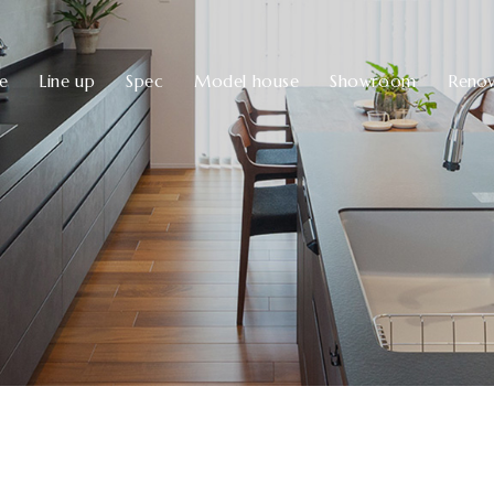
ve
Line up
Spec
Model house
Showroom
Renov