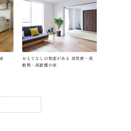
家
おもてなしの和室がある 高気密・高
断熱・高耐震の家
声