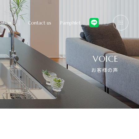
ation
Contact us
Pamphlet
VOICE
お客様の声