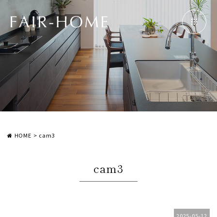
HOME
>
cam3
cam3
2025-05-12