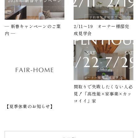
― 新春キャンペーンのご案
2/11～19 オーナー様邸完
内 ―
成見学会
間取りで失敗したくない人必
見！「高性能×家事楽×カッ
コイイ」家
【夏季休業のお知らせ】