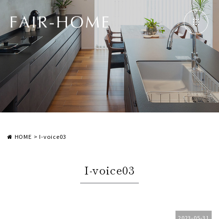
HOME
>
I-voice03
I-voice03
2023-05-31