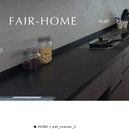
Staff
Passi
HOME
>
pet_reason_2