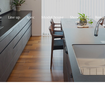
ve
Line up
Spec
Model house
Showroom
Renov