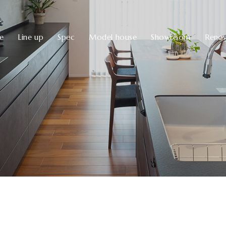
ve
Line up
Spec
Model house
Showroom
Renov