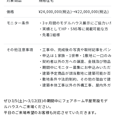
対象商品
規格住宅
価格
¥24,000,000(税込)→¥22,000,000(税込)
モニター条件
・3ヶ月間のモデルハウス展示にご協力いた
・実績としてHP・SNS等に掲載可能な方
・先着1組様
その他注意事項
・工事中、完成後の写真や取材記事をパンフレ
・申込は１家族・1世帯・1敷地に一口のみ
・契約者以外の方への譲渡、金銭及び物品へ
・期間中にモニター募集にお申込みいただき
・建築予定商品が該当敷地に建築可能か否か
・敷地条件や法的制約、その他の理由で建築
・建築本体工事以外の外構工事、屋内外ガス
ぜひ3/5(土)～3/12(日)の期間中にフェアホーム平屋常設モデ
ルハウスへご来場ください。
平日のご来場希望のお客様も対応させていただきます。