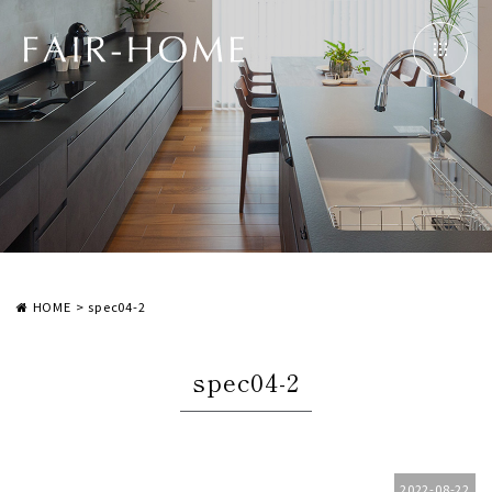
HOME
>
spec04-2
spec04-2
2022-08-22