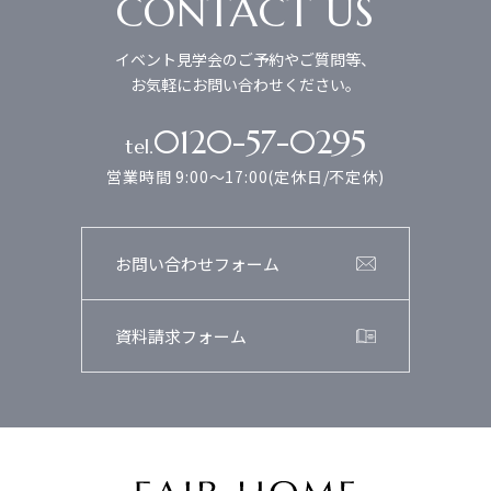
CONTACT US
ため。
2）お客様の同意がある場合
イベント見学会のご予約やご質問等、
3）お客様個人を判別できない状態で開示する場合
お気軽にお問い合わせください。
4）法令等により開示を要求された場合
5）その他正当な理由のある場合
0120-57-0295
tel.
■個人情報の管理
営業時間 9:00～17:00(定休日/不定休)
当社は、お客様の個人情報については適切・慎重に管理
するとともに、外部への漏洩を防止します。
■個人情報の変更・取り消し
お問い合わせフォーム
お客様にご提供いただきました個人情報について、訂
正・削除の希望があった場合、お客様本人によるもので
資料請求フォーム
あるあることが確認できた場合に限り、合理的な範囲で
速やかに対応いたします。
■プライバシーポリシーの適用範囲
本プライバシーポリシーの適用範囲は、当サイト内とし
ます。