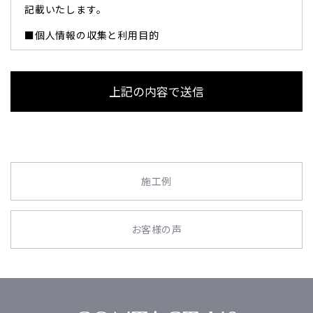
記載いたします。
■個人情報の収集と利用目的
当社はお客様の個人情報を収集する際、あらかじめその
目的・利用内容をお知らせし、同意をいただいたうえで
個人情報の収集を行います。
当社は個人情報保護に関する法令を遵守すると共に、お
客様の個人情報を次の目的のために、その目的の範囲内
において、利用させていただきます。
お客様からのお問い合わせや、依頼内容に対応させて頂
くため
施工例
各種イベント・セミナーなどのご案内のため。
■個人情報の第三者への開示や提供
お客様の声
当社は、ご提供いただいた個人情報については、以下の
いずれかに該当する場合を除き、いかなる第三者にも開
示・提供いたしません。
1）お問い合わせ、またはご要望に対し、適切な回答ま
たは対応をさせていただくためや、契約の責任を果たす