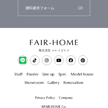
資料請求フォーム
株式会社 マルイビルド
Staff
Passive
Line up
Spec
Model house
Showroom
Gallery
Renovation
Privacy Policy
Company
©FAIR-HOME Co.