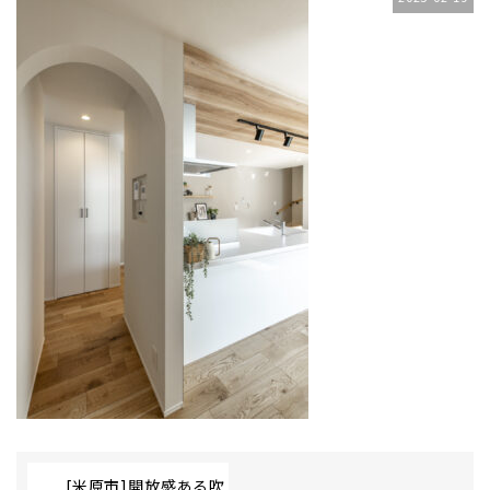
[米原市]開放感ある吹