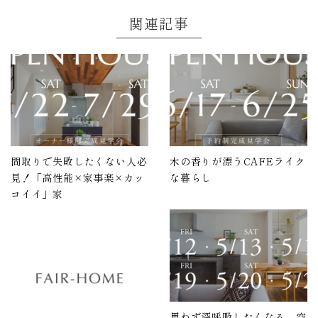
関連記事
間取りで失敗したくない人必
木の香りが漂うCAFEライク
見！「高性能×家事楽×カッ
な暮らし
コイイ」家
思わず深呼吸したくなる、空