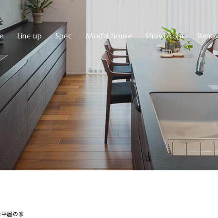
ve
Line up
Spec
Model house
Showroom
Renov
な平屋の家