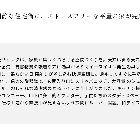
閑静な住宅街に、ストレスフリーな平屋の家が完
畳リビングは、家族が集うくつろげる空間づくりを。天井は斜め天井
や湿気、有害物質の吸着除去に効果がありマイナスイオン発生効果
用し、柔らかい日 陽射しが差し込む快適空間に。帰宅してすぐに手
線』、信楽の陶器鉢で。玄関入り口にスリッパニッチ。大容量 のシュ
ヶ所。おしゃれな清潔感のあるトイレに仕上がりました。キッチン横
モコンニッチ、LDKに多目的カウンター。子供たちのスタディスペ
付仕様＋道から直接中が見えないよう玄関にルーバー設置。和テイ