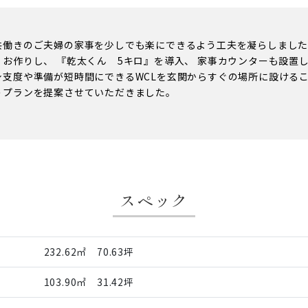
共働きのご夫婦の家事を少しでも楽にできるよう工夫を凝らしました
くお作りし、 『乾太くん 5キロ』を導入、 家事カウンターも設置
身支度や準備が短時間にできるWCLを玄関からすぐの場所に設ける
うプランを提案させていただきました。
スペック
232.62㎡ 70.63坪
103.90㎡ 31.42坪