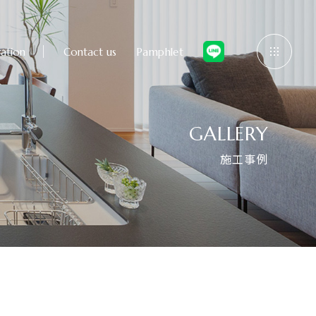
ation
Contact us
Pamphlet
GALLERY
施工事例