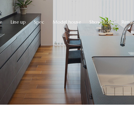
ve
Line up
Spec
Model house
Showroom
Renov