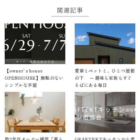
関連記事
【owner‘ｓhouse
愛車とペットと、ひとつ屋根
OPENHOUSE】無駄のない
の下 ─ 趣味も家族もすぐ
シンプルな平屋
そばにある毎日
築2年目オーナー様邸「暮ら
GRAFTEKTキッチンから考